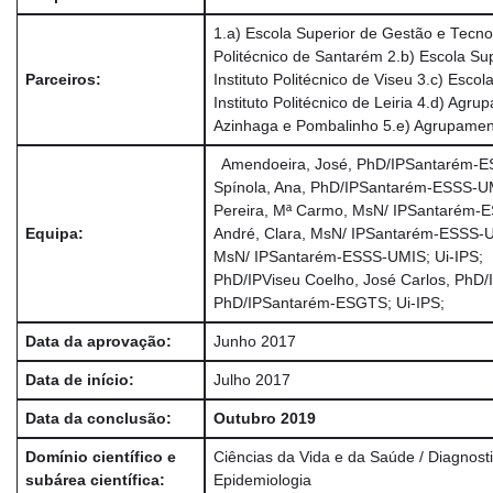
1.a) Escola Superior de Gestão e Tecnol
Politécnico de Santarém 2.b) Escola Su
Parceiros:
Instituto Politécnico de Viseu 3.c) Esco
Instituto Politécnico de Leiria 4.d) Ag
Azinhaga e Pombalinho 5.e) Agrupame
Amendoeira, José, PhD/IPSantarém-E
Spínola, Ana, PhD/IPSantarém-ESSS-U
Pereira, Mª Carmo, MsN/ IPSantarém-E
Equipa:
André, Clara, MsN/ IPSantarém-ESSS-U
MsN/ IPSantarém-ESSS-UMIS; Ui-IPS; 
PhD/IPViseu Coelho, José Carlos, PhD/IP
PhD/IPSantarém-ESGTS; Ui-IPS;
Data da aprovação:
Junho 2017
Data de início:
Julho 2017
Data da conclusão:
Outubro 2019
Domínio científico e
Ciências da Vida e da Saúde / Diagnostic
subárea científica:
Epidemiologia