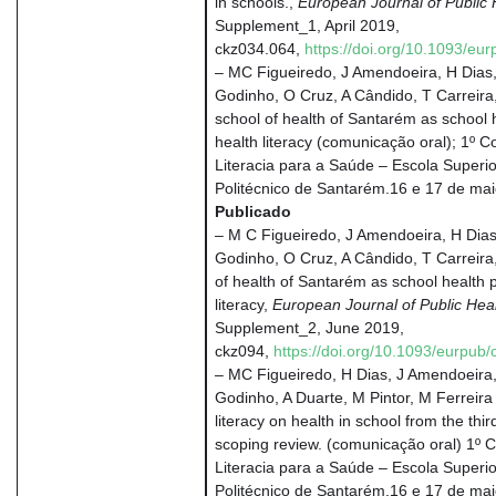
in schools.,
European Journal of Public 
Supplement_1, April 2019,
ckz034.064,
https://doi.org/10.1093/eu
– MC Figueiredo, J Amendoeira, H Dias,
Godinho, O Cruz, A Cândido, T Carreira
school of health of Santarém as school h
health literacy (comunicação oral); 1º 
Literacia para a Saúde – Escola Superio
Politécnico de Santarém.16 e 17 de ma
Publicado
– M C Figueiredo, J Amendoeira, H Dias
Godinho, O Cruz, A Cândido, T Carreir
of health of Santarém as school health p
literacy,
European Journal of Public Hea
Supplement_2, June 2019,
ckz094,
https://doi.org/10.1093/eurpub
– MC Figueiredo, H Dias, J Amendoeira,
Godinho, A Duarte, M Pintor, M Ferreira
literacy on health in school from the thir
scoping review. (comunicação oral) 1º 
Literacia para a Saúde – Escola Superio
Politécnico de Santarém.16 e 17 de mai