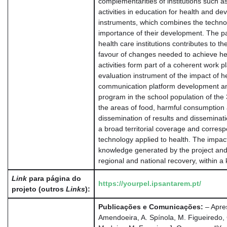
complementarities of institutions such 
activities in education for health and d
instruments, which combines the technolo
importance of their development. The pa
health care institutions contributes to t
favour of changes needed to achieve he
activities form part of a coherent work p
evaluation instrument of the impact of 
communication platform development and
program in the school population of the 
the areas of food, harmful consumption 
dissemination of results and disseminatio
a broad territorial coverage and corresp
technology applied to health. The impact 
knowledge generated by the project and 
regional and national recovery, within a 
Link
para página do
https://yourpel.ipsantarem.pt/
projeto (outros
Links
):
Publicações e Comunicações:
– Apres
Amendoeira, A. Spínola, M. Figueiredo, 