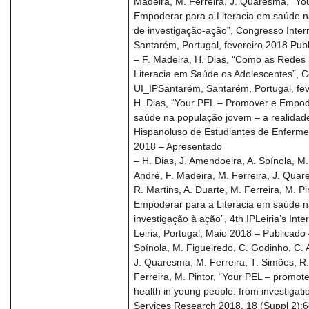
Madeira, M. Ferreira, J. Quaresma, “Y
Empoderar para a Literacia em saúde n
de investigação-ação”, Congresso Inter
Santarém, Portugal, fevereiro 2018 Pub
– F. Madeira, H. Dias, “Como as Redes
Literacia em Saúde os Adolescentes”, C
UI_IPSantarém, Santarém, Portugal, fe
H. Dias, “Your PEL – Promover e Empod
saúde na população jovem – a realidad
Hispanoluso de Estudiantes de Enferme
2018 – Apresentado
– H. Dias, J. Amendoeira, A. Spínola, M
André, F. Madeira, M. Ferreira, J. Quar
R. Martins, A. Duarte, M. Ferreira, M. P
Empoderar para a Literacia em saúde 
investigação à ação”, 4th IPLeiria’s Int
Leiria, Portugal, Maio 2018 – Publicado 
Spínola, M. Figueiredo, C. Godinho, C. 
J. Quaresma, M. Ferreira, T. Simões, R.
Ferreira, M. Pintor, “Your PEL – promote
health in young people: from investigati
Services Research 2018, 18 (Suppl 2):