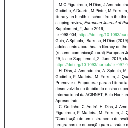
– M C Figueiredo, H Dias, J Amendoeira
Godinho, A Duarte, M Pintor, M Ferreira
literacy on health in school from the thir
scoping review,
European Journal of Pub
Supplement_2, June 2019,
ckz098.004,
https://doi.org/10.1093/eu
Guia, A Spínola, Barroso, H Dias (201
adolescents about health literacy on th
(resumo comunicação oral) European Jo
29, Issue Supplement_2, June 2019, ck
https://doi.org/10.1093/eurpub/ckz097.
– H. Dias, J. Amendoeira, A. Spínola, M.
Godinho, F. Madeira, M. Ferreira, J. Qu
Promover e Empoderar para a Literacia
desenvolvido no âmbito do ensino supe
Internacional da ACINNET, Belo Horizont
Apresentado
– C. Godinho, C. André, H. Dias, J. Ame
Figueiredo, F. Madeira, M. Ferreira, J.
“Construção de um instrumento de aval
programas de educação para a saúde em