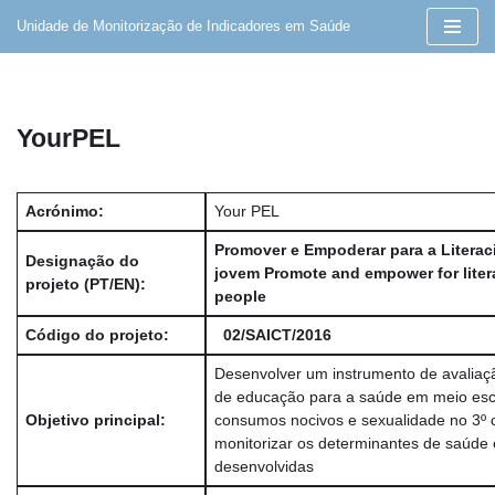
Unidade de Monitorização de Indicadores em Saúde
Avançar
para
o
YourPEL
conteúdo
Acrónimo:
Your PEL
Promover e Empoderar para a Litera
Designação do
jovem
Promote and empower for liter
projeto (PT/EN):
people
Código do projeto:
02/SAICT/2016
Desenvolver um instrumento de avalia
de educação para a saúde em meio esco
Objetivo principal:
consumos nocivos e sexualidade no 3º c
monitorizar os determinantes de saúde e
desenvolvidas